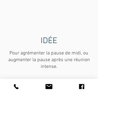
IDÉE
Pour agrémenter la pause de midi, ou
augmenter la pause après une réunion
intense.
Le massage thaï au sol
Il se pratique au sol sur un futon, vêtu
de préférence d’une tenue souple. Le
praticien va alors mettre le corps en
mouvement pour délier les
articulations puis il réalise une série
de pressions sur les muscles. Les